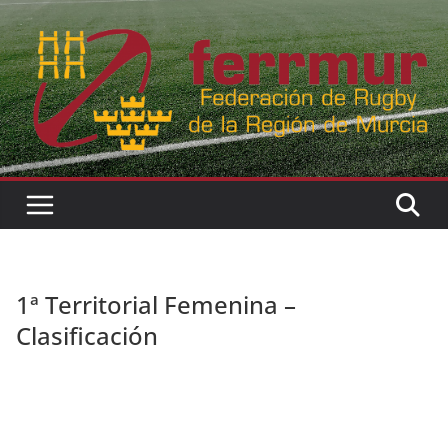
Skip
to
content
1ª Territorial Femenina –
Clasificación