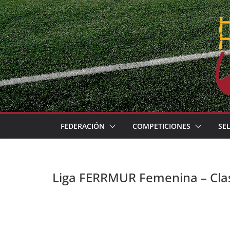
Skip
to
content
FEDERACIÓN
COMPETICIONES
SE
Liga FERRMUR Femenina – Clas