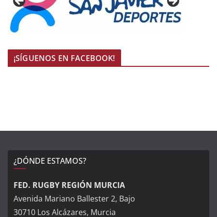
¡SÍGUENOS EN FACEBOOK!
¿DÓNDE ESTAMOS?
FED. RUGBY REGIÓN MURCIA
Avenida Mariano Ballester 2, Bajo
30710 Los Alcázares, Murcia